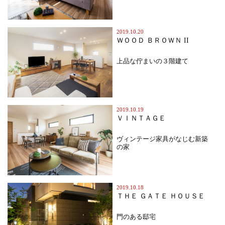
2019.10.20
ＷＯＯＤ ＢＲＯＷＮ II
上品な佇まいの３階建て
2019.10.19
ＶＩＮＴＡＧＥ
ヴィンテージ家具がなじむ新築
の家
2019.10.18
ＴＨＥ ＧＡＴＥ ＨＯＵＳＥ
門のある邸宅