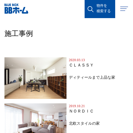
物件を
検索する
施工事例
2020.03.13
ＣＬＡＳＳＹ
ディティールまで上品な家
2019.10.21
ＮＯＲＤＩＣ
北欧スタイルの家